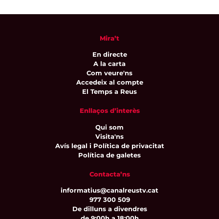
Mira’t
En directe
A la carta
Com veure'ns
Accedeix al compte
El Temps a Reus
Enllaços d’interès
Qui som
Visita'ns
Avís legal i Política de privacitat
Política de galetes
Contacta’ns
informatius@canalreustv.cat
977 300 509
De dilluns a divendres
de 9:00h a 18:00h