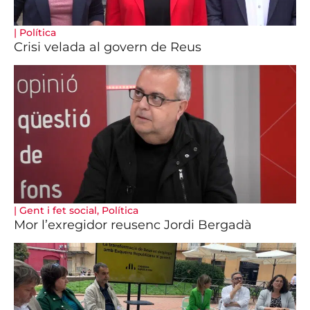
|
Política
Crisi velada al govern de Reus
|
Gent i fet social
,
Política
Mor l’exregidor reusenc Jordi Bergadà