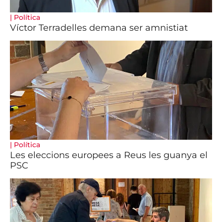
|
Política
Víctor Terradelles demana ser amnistiat
|
Política
Les eleccions europees a Reus les guanya el
PSC