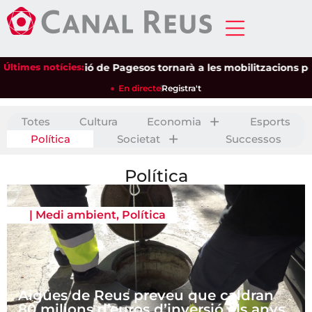
Últimes notícies:
Unió de Pagesos tornarà a les mobilitzacions per defensar
En directe
Registra't
Totes
Cultura
Economia
Esports
Política
Societat
Successos
Política
|
Medi ambient
,
Política
Aigües de Reus preveu que caldran
80 milions d’euros d’inversió els anys