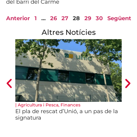
del barri del Carme
Anterior
1
…
26
27
28
29
30
Següent
Altres Notícies
|
Agricultura i Pesca
,
Finances
|
Cul
El pla de rescat d’Unió, a un pas de la
Arr
signatura
Prò