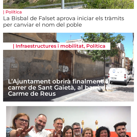
|
Política
La Bisbal de Falset aprova iniciar els tràmits
per canviar el nom del poble
|
Infraestructures i mobilitat
,
Política
L’Ajuntament obrirà finalment el
carrer de Sant Gaietà, al barri del
Carme de Reus