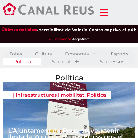
Últimes notícies:
La sensibilitat de Valeria Castro captiva el públic del P
En directe
Registra't
Totes
Cultura
Economia
Esports
Política
Societat
Successos
Política
|
Infraestructures i mobilitat
,
Política
L’Ajuntament de Reus preveu tenir
llesta la Zona de Baixes Emissions el