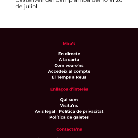
Castellvell del Camp arriba del 10 al 26
Joc
de juliol
Mira’t
En directe
A la carta
Com veure'ns
Accedeix al compte
El Temps a Reus
Enllaços d’interès
Qui som
Visita'ns
Avís legal i Política de privacitat
Política de galetes
Contacta’ns