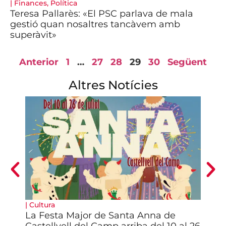
|
Finances
,
Política
Teresa Pallarès: «El PSC parlava de mala
gestió quan nosaltres tancàvem amb
superàvit»
Anterior
1
…
27
28
29
30
Següent
Altres Notícies
|
Cultura
|
Pol
La Festa Major de Santa Anna de
Núr