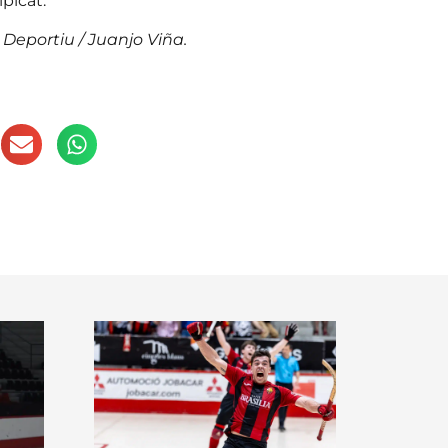
lpicat.
eportiu / Juanjo Viña.