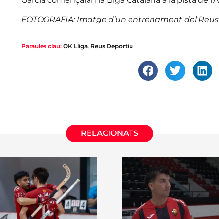
Garcia començaran la Lliga Catalana a la pista de l’A
FOTOGRAFIA: Imatge d’un entrenament del Reus D
Paraules clau:
OK Lliga
,
Reus Deportiu
RELACIONATS