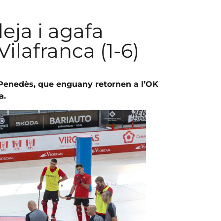
eja i agafa
ilafranca (1-6)
lt Penedès, que enguany retornen a l’OK
a.