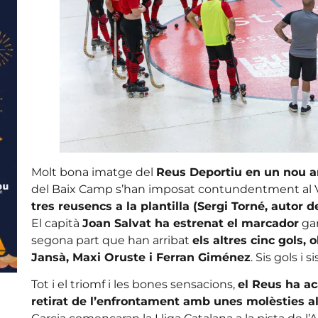
Molt bona imatge del
Reus Deportiu en un nou 
del Baix Camp s’han imposat contundentment al Vilaf
tres reusencs a la plantilla (Sergi Torné, autor d
El capità
Joan Salvat ha estrenat el marcador
gan
segona part que han arribat
els altres cinc gols,
Jansà, Maxi Oruste i Ferran Giménez
. Sis gols i 
Tot i el triomf i les bones sensacions,
el Reus ha ac
retirat de l’enfrontament amb unes molèsties al