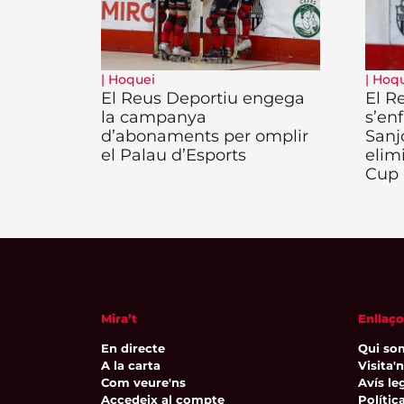
|
Hoquei
|
Hoqu
El Reus Deportiu engega
El R
la campanya
s’enf
d’abonaments per omplir
Sanj
el Palau d’Esports
elim
Cup
Mira’t
Enllaço
En directe
Qui so
A la carta
Visita'
Com veure'ns
Avís leg
Accedeix al compte
Polític