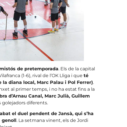
amistós de pretemporada
. Els de la capital
ranca (1-6), rival de l’OK Lliga i que
té
e la diana local, Marc Palau i Pol Ferrer)
.
xet al primer temps, i no ha estat fins a la
 obra d’Arnau Canal, Marc Julià, Guillem
sis golejadors diferents.
abat el duel pendent de Jansà, qui s’ha
 genoll
. La setmana vinent, els de Jordi