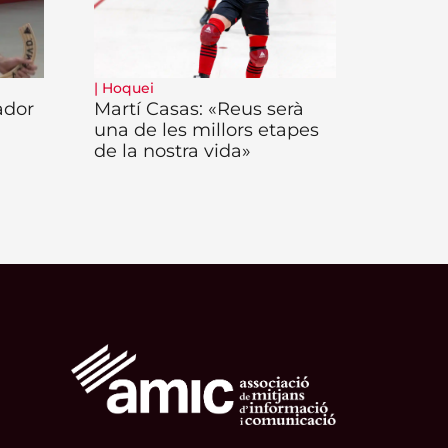
|
Hoquei
ador
Martí Casas: «Reus serà
una de les millors etapes
de la nostra vida»