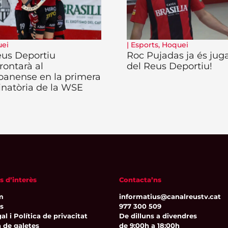
ei
|
Esports
,
Hoquei
eus Deportiu
Roc Pujadas ja és jug
rontarà al
del Reus Deportiu!
oanense en la primera
inatòria de la WSE
s d’interès
Contacta’ns
m
informatius@canalreustv.cat
ns
977 300 509
al i Política de privacitat
De dilluns a divendres
a de galetes
de 9:00h a 18:00h