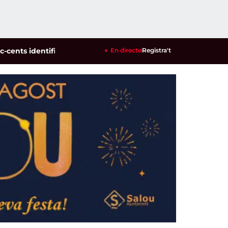
 identificats en un dispositiu policial contra la multireincidè
En directe
Registra't