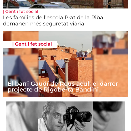
|
Gent i fet social
Les famílies de l’escola Prat de la Riba
demanen més seguretat viària
|
Gent i fet social
El barri Gaudí de Reus acull el darrer
projecte de Rigoberta Bandini