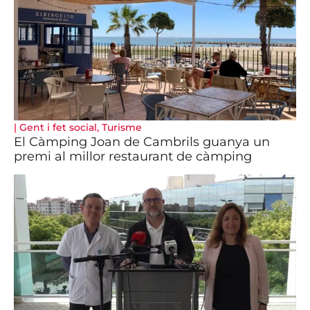
|
Gent i fet social
,
Turisme
El Càmping Joan de Cambrils guanya un
premi al millor restaurant de càmping