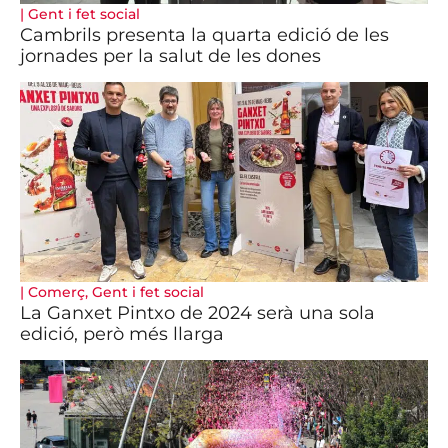
|
Gent i fet social
Cambrils presenta la quarta edició de les
jornades per la salut de les dones
|
Comerç
,
Gent i fet social
La Ganxet Pintxo de 2024 serà una sola
edició, però més llarga