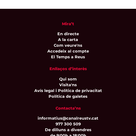
Mira’t
En directe
A la carta
Com veure'ns
Accedeix al compte
El Temps a Reus
Enllaços d’interès
Qui som
Visita'ns
Avís legal i Política de privacitat
Política de galetes
Contacta’ns
informatius@canalreustv.cat
977 300 509
De dilluns a divendres
de 9:00h a 18:00h