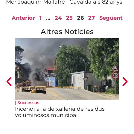
Mor Joaquim Mallafrè i Gavaldà als 82 anys
Anterior
1
…
24
25
26
27
Següent
Altres Notícies
|
Successos
|
Pol
Incendi a la deixalleria de residus
Enr
voluminosos municipal
d’A