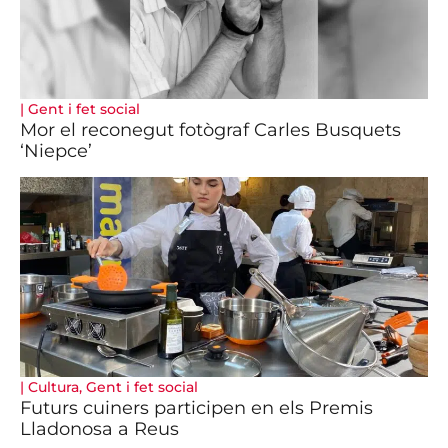
|
Gent i fet social
Mor el reconegut fotògraf Carles Busquets
‘Niepce’
|
Cultura
,
Gent i fet social
Futurs cuiners participen en els Premis
Lladonosa a Reus