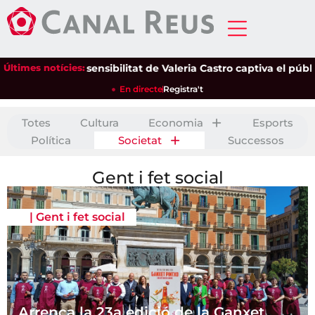
Últimes notícies:
La sensibilitat de Valeria Castro captiva el públic del Pa
En directe
Registra't
Totes
Cultura
Economia
Esports
Política
Societat
Successos
Gent i fet social
|
Gent i fet social
Arrenca la 23a edició de la Ganxet